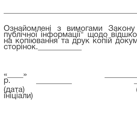
_________________________________
Ознайомлені з вимогами Закону
публічної інформації" щодо відшк
на копіювання та друк копій доку
сторінок.___________
«____» _____
р.
_________
(дата)
ініціали)