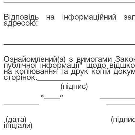
Вiдповідь на iнформацiйний з
адресою:
_________________________________
Ознайомлений(а) з вимогами Зако
публічної інформації" щодо відшк
на копіювання та друк копій доку
сторінок.___________
(підпис)
«____» _______
_________
_______
(дата)
(
ініціали)