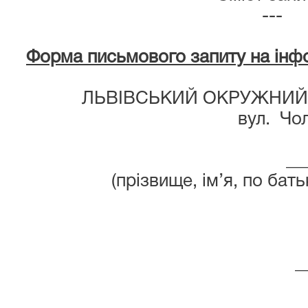
---
Форма письмового запиту на інфо
ЛЬВІВСЬКИЙ ОКРУЖНИЙ
вул.
Чол
__
(прізвище, ім’я, по бат
_
_