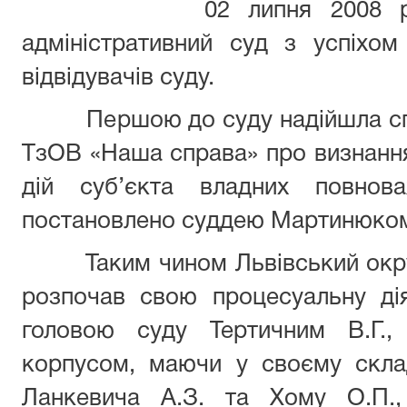
02 липня 2008 року Л
адміністративний суд з успіхо
відвідувачів суду.
Першою до суду надійшла спра
ТзОВ «Наша справа» про визнанн
дій суб’єкта владних повнов
постановлено суддею Мартинюком
Таким чином Львівський окруж
розпочав свою процесуальну ді
головою суду Тертичним В.Г.,
корпусом, маючи у своєму склад
Ланкевича А.З. та Хому О.П.,