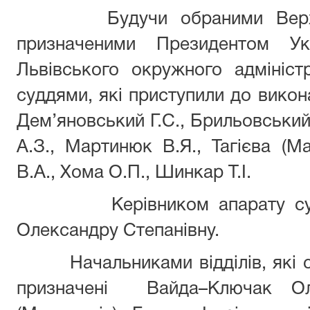
Будучи обраними Верховн
призначеними Президентом Ук
Львівського окружного адмініс
суддями, які приступили до викона
Дем’яновський Г.С., Брильовський 
А.З., Мартинюк В.Я., Тагієва (М
В.А., Хома О.П., Шинкар Т
Керівником апарату суду 
Олександру Степанівну.
Начальниками відділів, які ск
призначені Вайда–Ключак О