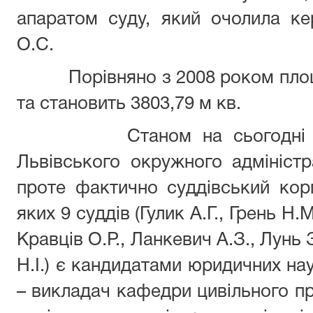
апаратом суду, який очолила к
О.С.
Порівняно з 2008 роком площа
та становить 3803,79 м кв.
Станом на сьогодні штатн
Львівського окружного адміністр
проте фактично суддівський корп
яких 9 суддів (Гулик А.Г., Грень Н.
Кравців О.Р., Ланкевич А.З., Лунь 
Н.І.) є кандидатами юридичних на
– викладач кафедри цивільного пр