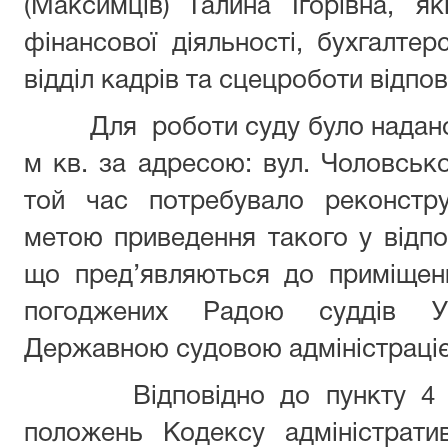
(Максимців) Галина Ігорівна, я
фінансової діяльності, бухгалтерс
відділ кадрів та сцецроботи відпов
Для роботи суду було надано
м кв. за адресою: вул. Чоловськог
той час потребувало реконстру
метою приведення такого у відпов
що пред’являються до приміщень
погоджених Радою суддів У
Державною судовою адміністраціє
Відповідно до пункту 4 При
положень Кодексу адміністрати