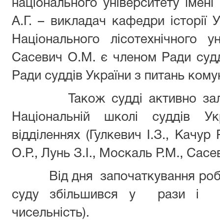
національного університету імені
А.Г. – викладач кафедри історії У
Національного лісотехнічного у
Сасевич О.М. є членом Ради судді
Ради суддів України з питань комуні
Також судді активно залуч
Національній школі суддів Ук
відділеннях (Гулкевич І.З., Качур 
О.Р., Лунь З.І., Москаль Р.М., Сас
Від дня започаткування роботи
суду збільшився у рази і на
чисельність).