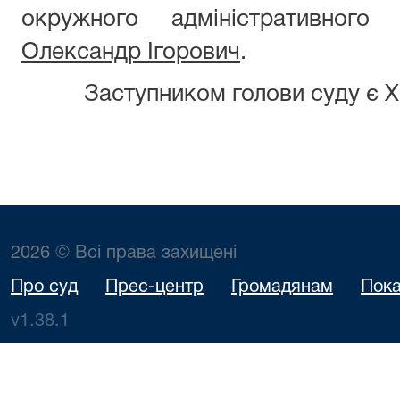
окружного адміністративно
Олександр Ігорович
.
Заступником голови суду є Хо
2026 © Всі права захищені
Про суд
Прес-центр
Громадянам
Пока
v1.38.1