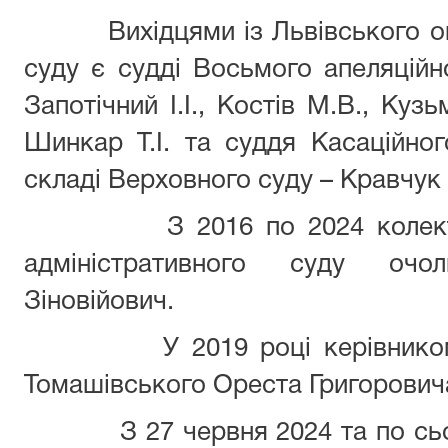
Вихідцями із Львівського окр
суду є судді Восьмого апеляційно
Запотічний І.І., Костів М.В., Куз
Шинкар Т.І. та суддя Касаційног
складі Верховного суду – Кравчук
З 2016 по 2024 колектив 
адміністративного суду оч
Зіновійович.
У 2019 році керівником ап
Томашівського Ореста Григорович
З 27 червня 2024 та по сього