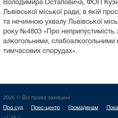
Володимира Остаповича, ФОП Кузи
Львівської міської ради, в якій пр
та нечинною ухвалу Львівської міськ
року №4803 «Про неприпустимість з
алкогольними, слабоалкогольними 
тимчасових спорудах».
2026 © Всі права захищені
Про суд
Прес-центр
Громадянам
Пока