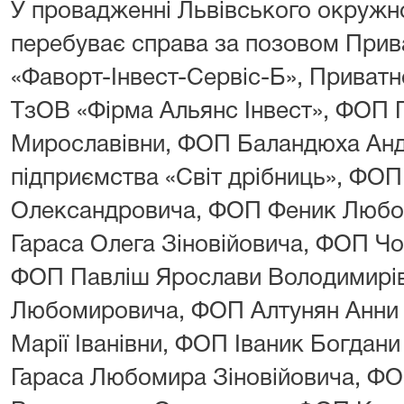
У провадженні Львівського окружно
перебуває справа за позовом Прив
«Фаворт-Інвест-Сервіс-Б», Приватн
ТзОВ «Фірма Альянс Інвест», ФОП 
Мирославівни, ФОП Баландюха Андр
підприємства «Світ дрібниць», ФО
Олександровича, ФОП Феник Любо
Гараса Олега Зіновійовича, ФОП Чо
ФОП Павліш Ярослави Володимирів
Любомировича, ФОП Алтунян Анни 
Марії Іванівни, ФОП Іваник Богдан
Гараса Любомира Зіновійовича, Ф