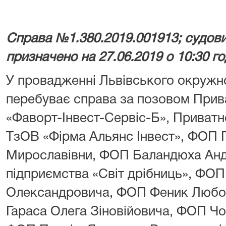
Справа №1.380.2019.001913; судови
призначено на 27.06.2019 о 10:30 г
У провадженні Львівського окружно
перебуває справа за позовом Прив
«Фаворт-Інвест-Сервіс-Б», Приватн
ТзОВ «Фірма Альянс Інвест», ФОП 
Мирославівни, ФОП Баландюха Андр
підприємства «Світ дрібниць», ФО
Олександровича, ФОП Феник Любо
Гараса Олега Зіновійовича, ФОП Чо