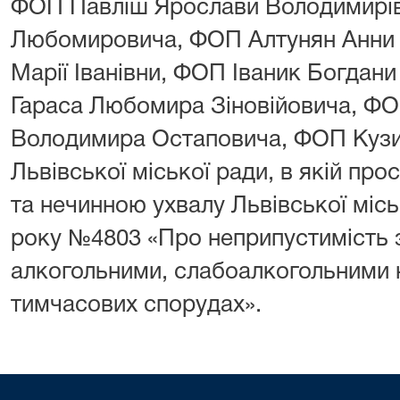
ФОП Павліш Ярослави Володимирів
Любомировича, ФОП Алтунян Анни 
Марії Іванівни, ФОП Іваник Богдан
Гараса Любомира Зіновійовича, Ф
Володимира Остаповича, ФОП Кузи
Львівської міської ради, в якій пр
та нечинною ухвалу Львівської міськ
року №4803 «Про неприпустимість з
алкогольними, слабоалкогольними 
тимчасових спорудах».