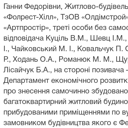
Ганни Федорівни, Житлово-будівел
«Фолрест-Хілл», ТзОВ «Олдімстрой
«Артпростір», треті особи без само
відповідача Куціль В.М., Шевц І.М.,
І., Чайковський М. І., Ковальчук П. 
Р., Ходань О.А., Романюк М. М., Щур
Лісайчук Б.А., на стороні позивача 
Департамент економічного розвитку
про знесення самочинно збудованог
багатоквартирний житловий будино
прибудованими приміщеннями по вул
замовником будівництва якого є Фе