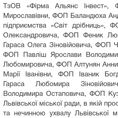
ТзОВ «Фірма Альянс Інвест», 
Мирославівни, ФОП Баландюха Анд
підприємства «Світ дрібниць», 
Олександровича, ФОП Феник Лю
Гараса Олега Зіновійовича, ФОП Ч
ФОП Павліш Ярослави Володими
Любомировича, ФОП Алтунян Анни 
Марії Іванівни, ФОП Іваник Бог
Гараса Любомира Зіновійови
Володимира Остаповича, ФОП Куз
Львівської міської ради, в якій пр
та нечинною ухвалу Львівської мі