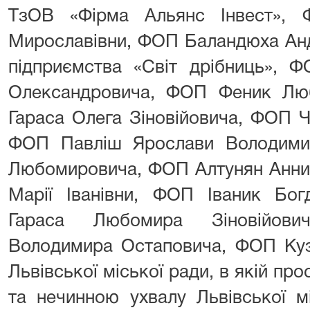
ТзОВ «Фірма Альянс Інвест», 
Мирославівни, ФОП Баландюха Анд
підприємства «Світ дрібниць», 
Олександровича, ФОП Феник Лю
Гараса Олега Зіновійовича, ФОП Ч
ФОП Павліш Ярослави Володими
Любомировича, ФОП Алтунян Анни 
Марії Іванівни, ФОП Іваник Бог
Гараса Любомира Зіновійови
Володимира Остаповича, ФОП Куз
Львівської міської ради, в якій пр
та нечинною ухвалу Львівської мі