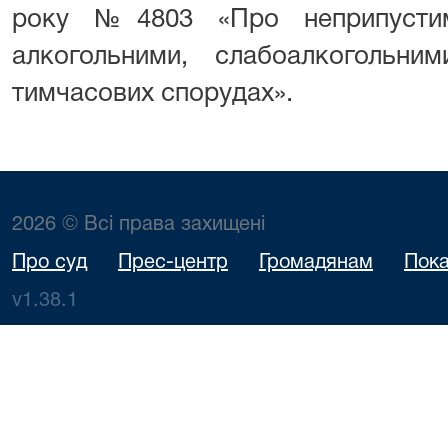
року №4803 «Про неприпустимі
алкогольними, слабоалкогольн
тимчасових спорудах».
2026 © Всі права захищені
Про суд
Прес-центр
Громадянам
Пока
v1.38.1