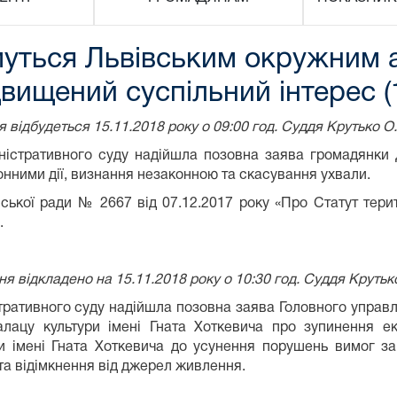
муться Львівським окружним 
вищений суспільний інтерес (1
дбудеться 15.11.2018 року о 09:00 год. Суддя Крутько О.
ативного суду надійшла позовна заява громадянки Д. 
нними дії, визнання незаконною та скасування ухвали.
 ради № 2667 від 07.12.2017 року «Про Статут терито
.
ідкладено на 15.11.2018 року о 10:30 год. Суддя Крутько
тивного суду надійшла позовна заява Головного управл
алацу культури імені Гната Хоткевича про зупинення ек
ри імені Гната Хоткевича до усунення порушень вимог з
та відімкнення від джерел живлення.