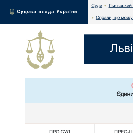
Львівський
Суди
•
Судова влада України
Справи, що можут
•
Льв
Єдини
ПРО СУД
ПРЕС-Ц