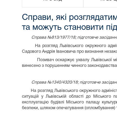
Справи, які розглядати
та можуть становити під
Справа №813/1977/18; підготовче засідання ві
На розгляд Львівського окружного адміністр
Садового Андрія Івановича про визнання незако
Позивач оскаржує ухвалу Львівської міської
винесено з порушенням чинного законодавства
Справа №1340/4320/18; підготовче засідання в
На розгляд Львівського окружного адміністра
ситуацій у Львівській області до Міського п
експлуатацію будівлі Міського палацу культу
безпеки, шляхом опечатування (опломбування) 