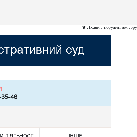
Людям з порушенням зору
стративний суд
л
-35-46
И ДІЯЛЬНОСТІ
ІНШЕ