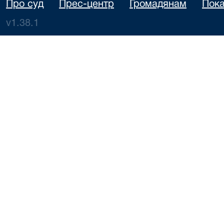
Про суд
Прес-центр
Громадянам
Пока
v1.38.1