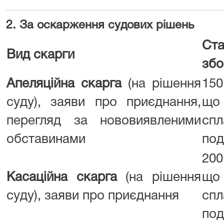
2. За оскарження судових рішень
Ста
Вид скарги
збо
Апеляційна скарга
(на рішення
15
суду), заяви про приєднання,
що
перегляд за нововиявленими
сп
обставинами
под
20
Касаційна скарга
(на рішення
що
суду), заяви про приєднання
сп
под