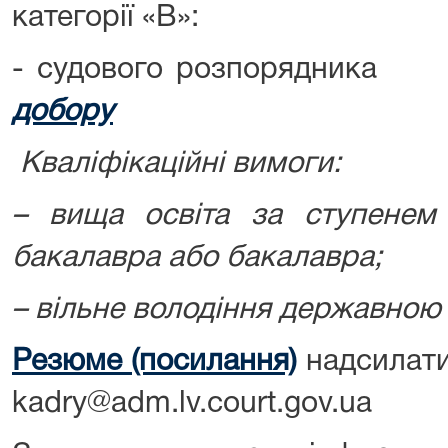
категорії «В»:
- судового розпорядни
добору
Кваліфікаційні вимоги:
– вища освіта за ступене
бакалавра або бакалавра;
– вільне володіння державною
Резюме (посилання)
надсилати
kadry@adm.lv.court.gov.ua