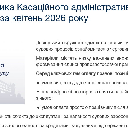
ка Касаційного адміністратив
за квітень 2026 року
Львівський окружний адміністративний с
судових процесів ознайомитися з чергови
Матеріали містять низку важливих висно
формування єдиної правозастосовчої прак
Серед ключових тем огляду правові позиці
🔹 умов виплати додаткової винагороди у 
🔹 правомірності повторного взяття на ві
з нього;
🔹 умов оплати простою працівнику після з
ність об’єкта до експлуатації за наявності судових заборон
ї заборгованості за кредитами, залученими під державні га