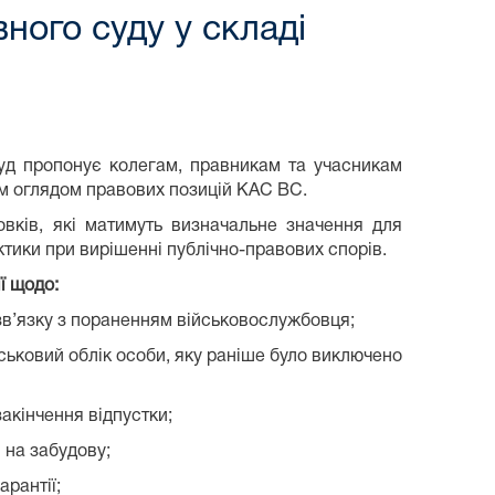
ного суду у складі
уд пропонує колегам, правникам та учасникам
м оглядом правових позицій КАС ВС.
вків, які матимуть визначальне значення для
тики при вирішенні публічно-правових спорів.
ї щодо:
зв’язку з пораненням військовослужбовця;
йськовий облік особи, яку раніше було виключено
акінчення відпустки;
 на забудову;
рантії;