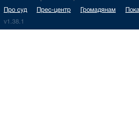
Про суд
Прес-центр
Громадянам
Пока
v1.38.1