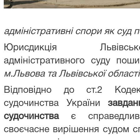
адміністративні спори як суд п
Юрисдикція Львівсь
адміністративного суду пош
м.Львова та Львів
ської області
Відповідно до ст.2 Кодек
судочинства України
завдан
судочинства
є справедливе
своєчасне вирішення судом сп